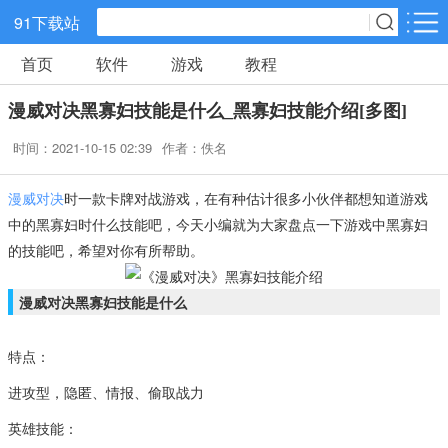
91下载站
首页
软件
游戏
教程
网游分类
软件分类
漫威对决黑寡妇技能是什么_黑寡妇技能介绍[多图]
休闲益智
策略塔防
动作冒险
时间：2021-10-15 02:39
作者：佚名
角色扮演
赛车竞速
经营养成
漫威对决
时一款卡牌对战游戏，在有种估计很多小伙伴都想知道游戏
中的黑寡妇时什么技能吧，今天小编就为大家盘点一下游戏中黑寡妇
冒险解谜
体育竞技
音乐节奏
的技能吧，希望对你有所帮助。
漫威对决黑寡妇技能是什么
儿童教育
手游辅助
棋牌游戏
特点：
射击吃鸡
传奇游戏
卡牌战略
进攻型，隐匿、情报、偷取战力
英雄技能：