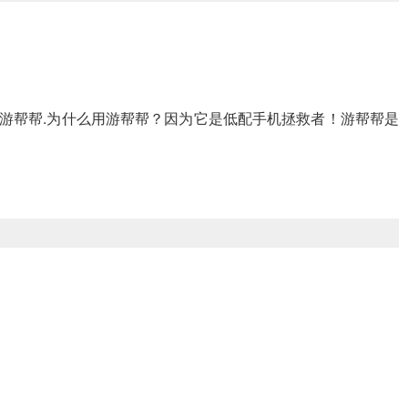
用游帮帮.为什么用游帮帮？因为它是低配手机拯救者！游帮帮是