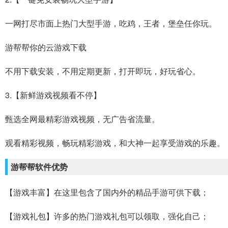
一网打尽市面上热门大型手游，吃鸡，王者，堡垒任你玩。
游帮帮你的云游戏下载
不用下载安装，不用定期更新，打开即玩，好玩省心。
3.【新鲜游戏视频看不停】
甄选全网最精彩游戏视频，无广告省流量。
观看精彩视频，畅玩精彩游戏，和大神一起享受游戏的乐趣。
游帮帮
软件优势
【游戏丰富】在这里包含了国内外的精品手游可供下载；
【游戏礼包】许多的热门游戏礼包可以领取，强化自己；