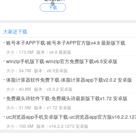
下载
大家还下载
账号本子APP下载-账号本子APP官方版v4.8 最新版下载
大小：173.5M
版本：v4.8 最新版
winzip手机版下载-winzip官方免费版下载v6.5安卓版
大小：34.7M
版本：v6.5安卓版
体脂计算器软件免费下载-体脂计算器app下载v2.0.2 安卓版
大小：40.8M
版本：v2.0.2 安卓版
免费藏头诗软件下载-免费藏头诗最新版下载v1.72 安卓版
大小：31.5M
版本：v1.72 安卓版
uc浏览器app手机安卓版下载-uc浏览器app官方版v16.2.2.1
大小：100.9M
版本：v16.2.2.1273 安卓版