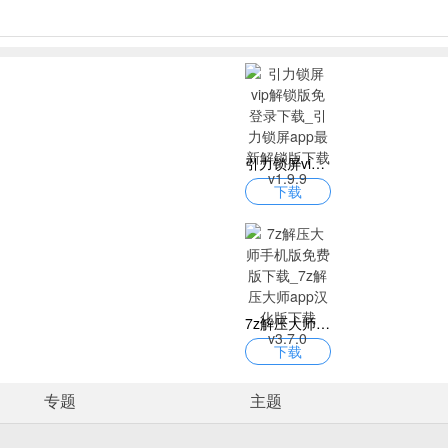
引力锁屏vip解锁版免登录下载_引力锁屏app最新解锁版下载v1.9.9
下载
7z解压大师手机版免费版下载_7z解压大师app汉化版下载v3.7.0
下载
专题
主题