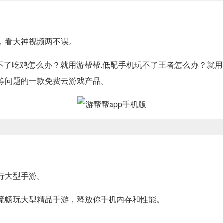
，看大神视频两不误。
不了吃鸡怎么办？就用游帮帮.低配手机玩不了王者怎么办？就
等问题的一款免费云游戏产品。
行大型手游。
流畅玩大型精品手游，释放你手机内存和性能。