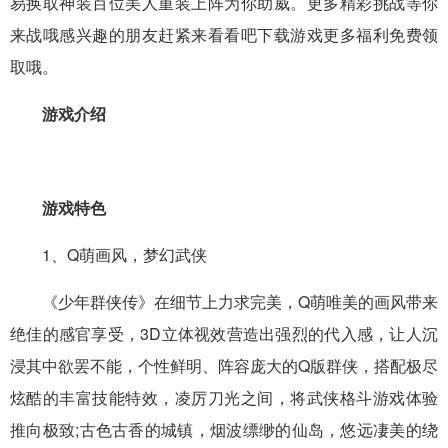
易换取神装百位美人重装上阵为你助威。更多精彩挑战等你
来战哦感兴趣的朋友赶紧来看看吧下载游戏更多福利免费领
取哦。
游戏介绍
游戏特色
1、Q萌画风，梦幻武侠
《少年群侠传》在细节上力求完美，Q萌唯美的画风带来
绝佳的感官享受，3D立体视效营造出强烈的代入感，让人沉
浸其中欲罢不能，个性鲜明、阵容庞大的Q版群侠，搭配极尽
炫酷的丰富技能特效，凌厉刀光之间，将武侠格斗游戏体验
推向极致;古色古香的城镇，烟波缥缈的仙岛，悠远凄美的绕