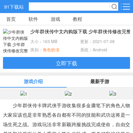
91下载站
首页
软件
游戏
教程
网游分类
软件分类
少年群侠传中文内购版下载 少年群侠传修改完整版v
休闲益智
策略塔防
动作冒险
大小：163 MB
更新：2021-07-08
类别：
角色扮演
系统：Android
角色扮演
赛车竞速
经营养成
立即下载
冒险解谜
体育竞技
音乐节奏
游戏介绍
最新手游
儿童教育
手游辅助
棋牌游戏
少年群侠传卡牌武侠手游收集很多金庸笔下的角色人物
射击吃鸡
传奇游戏
卡牌战略
大家应该也是非常熟悉各自都有不同的技能和武功这将是一
场生死之战。游戏玩法非常新颖跨服挑战完成使命，自由交