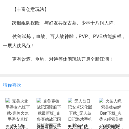
【丰富创意玩法】
跨服组队探险，与好友共探古墓、少林十八铜人阵;
仗剑试炼，血战、百人战神雕，PVP、PVE功能多样，
一展大侠风范！
更有饮酒、垂钓、对诗等休闲玩法开启全新江湖！
猜你喜欢
完美火龙手游变态版下载-完美火龙手游安卓版v1.1.0
克鲁赛德战记国际服下载最新版_克鲁赛德战记国际版官网下载v7.5.1.KG
无人岛日记安卓汉化版下载_无人岛日记游戏手机版v2.1.1
火柴人绳索英雄破解Ban下载_火柴人绳索英雄999999钻999999金币下载