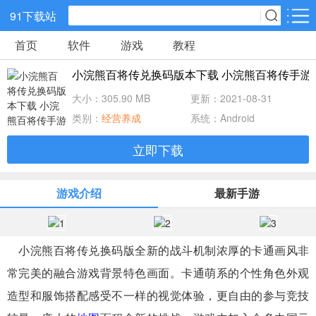
91下载站
首页
软件
游戏
教程
网游分类
软件分类
小浣熊百将传兑换码版本下载 小浣熊百将传手游最新
休闲益智
策略塔防
动作冒险
大小：305.90 MB
更新：2021-08-31
类别：
经营养成
系统：Android
角色扮演
赛车竞速
经营养成
立即下载
冒险解谜
体育竞技
音乐节奏
游戏介绍
最新手游
儿童教育
手游辅助
棋牌游戏
小浣熊百将传兑换码版全新的战斗机制浓厚的卡通画风非
射击吃鸡
传奇游戏
卡牌战略
常完美的融合游戏背景特色画面。卡通萌系的个性角色外观
造型和服饰搭配感受不一样的视觉体验，更自由的参与竞技