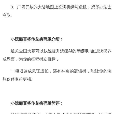
3、广阔开放的大陆地图上充满机缘与危机，想尽办法去
夺取。
小浣熊百将传兑换码版介绍：
通关全国大赛可以快速提升浣熊Al的等级哦~点进浣熊养
成界面，为你的征程树立目标，
一项项达成见证成长，还有神奇的逻辑树，能让你的浣
熊伙伴变得更强。
小浣熊百将传兑换码版简评：