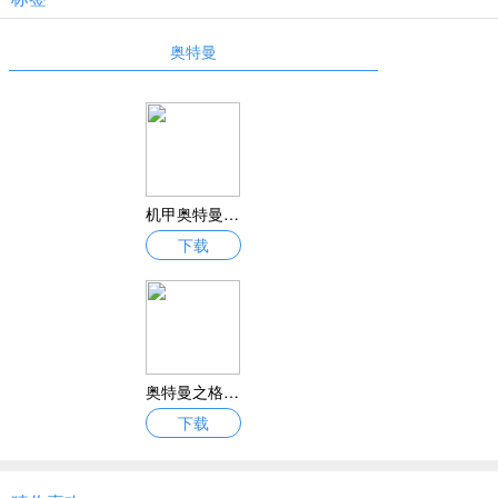
奥特曼
机甲奥特曼安卓中文完整版下载 机甲奥特曼最新无限钻石金币内购破解Ban1.2.9
下载
奥特曼之格斗超人安卓联机测试版下载 奥特曼之格斗超人最新官方完整版v1.8.7
下载