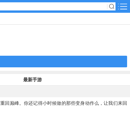
软件分类
动作冒险
经营养成
音乐节奏
最新手游
棋牌游戏
起重回巅峰。你还记得小时候做的那些变身动作么，让我们来回
卡牌战略