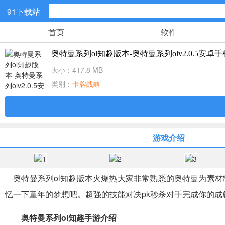
91下载站
首页
软件
网游分类
奥特曼系列ol知趣版本-奥特曼系列olv2.0.5安卓
休闲益智
大小：417.8 MB
类别：
卡牌战略
角色扮演
冒险解谜
游戏介绍
儿童教育
奥特曼系列ol知趣版本火爆热大家非常熟悉的奥特曼为素材
射击吃鸡
忆一下童年的梦想吧。超强的技能对决pk秒杀对手完成你的成
奥特曼系列ol知趣手游介绍