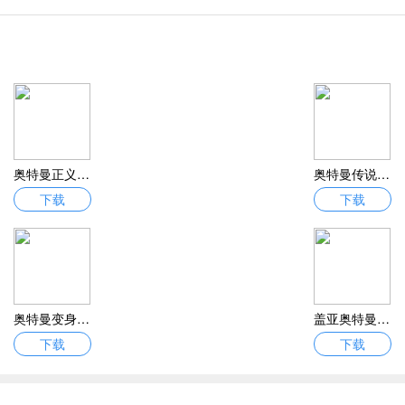
奥特曼正义降临安卓最新中文完整版下载 奥特曼正义降临无限金币钻石内购破解Ban1.3.9
奥特曼传说之战安卓完整版下载 奥特曼传说之战官方正式版2.0
下载
下载
奥特曼变身腰带安卓中文内测版下载 奥特曼变身腰带最新官方完整版v1.1
盖亚奥特曼格斗安卓汉化整合版下载 盖亚奥特曼格斗最新官方完整版v1.1
下载
下载