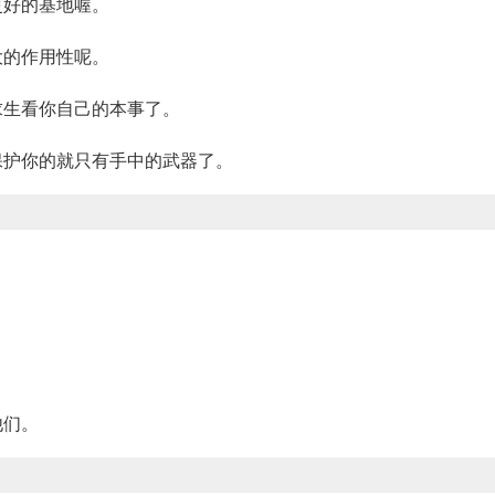
更好的基地喔。
大的作用性呢。
求生看你自己的本事了。
保护你的就只有手中的武器了。
。
。
他们。