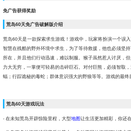
免广告获得奖励
荒岛60天免广告破解版介绍
荒岛60天是一款探索求生游戏！游戏中，玩家将扮演一个误
智慧在残酷的野外环境中求生，为了等待救援，他也必须坚持
所在，并且他们行动迅速，难以制服。猴子虽然惹人讨厌，但
力大无穷，一掌便可轻易的击碎巨石。对付巨熊，必须智取，
蝠；行踪诡秘的毒蛇；群体意识强大的野狼等等。游戏的最终
荒岛60天游戏玩法
- 在未知荒岛开辟惊险里程，大型
地图
让生活更加精彩，你还