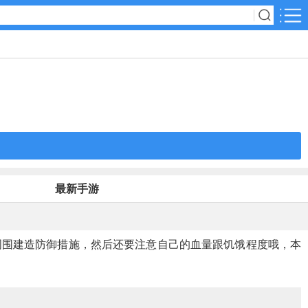
软件分类
动作冒险
经营养成
音乐节奏
最新手游
棋牌游戏
周围建造防御措施，然后还要注意自己的血量跟饥饿程度哦，本
卡牌战略