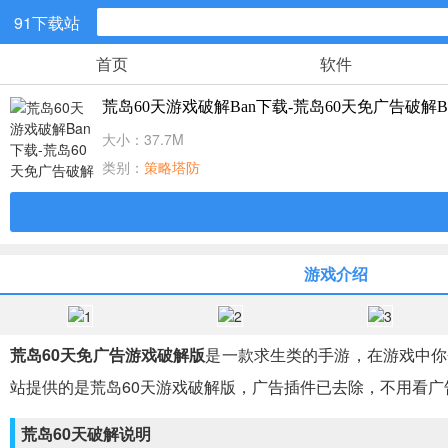
91下载站
首页
软件
网游分类
荒岛60天游戏破解Ban下载-荒岛60天免广告破解Ba
休闲益智
大小：37.7M
类别：
策略塔防
角色扮演
冒险解谜
游戏介绍
儿童教育
荒岛60天免广告游戏破解版
是一款求生类的手游，在游戏中你
射击吃鸡
站提供的是荒岛60天游戏破解版，广告插件已去除，不用看广
荒岛60天破解说明