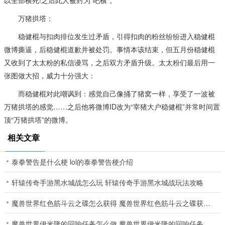
以全部横死!之后此人被封为“吧横”。
万猪拱塔：
稳健棍与扣肉排位发生过矛盾，引得扣肉的粉丝纷纷进入稳健棍
微博撕逼，后稳健棍道歉并被处罚。事情本该结束，但五月份稳健棍
又收到了太太粉的私信谩骂，之后双方矛盾升级。太太粉们最后用一
张图做大招，威力十分强大：
而稳健棍对此嘲讽到：感觉自己像捅了猪窝一样，享受了一波被
万猪拱塔的感觉……之后他将微博ID改为“宰猪大户稳健棍”并常时间置
顶“万猪拱塔”的微博。
相关文章
泰拳警告是什么梗 lol的泰拳警告梗介绍
轩辕传奇手游黑水城战怎么玩 轩辕传奇手游黑水城战玩法攻略
魔兽世界红色筋斗云之碟怎么获得 魔兽世界红色筋斗云之碟获得方法介绍
魔兽世界伊米隆的回响任务怎么做 魔兽世界伊米隆的回响任务完成攻略