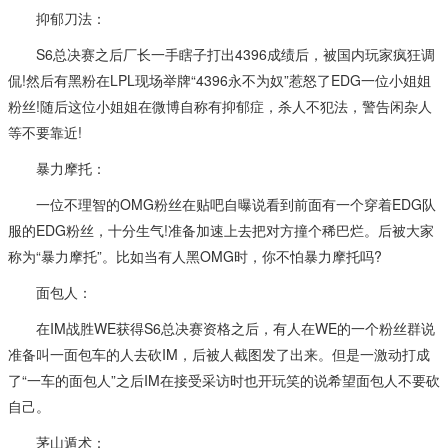
抑郁刀法：
S6总决赛之后厂长一手瞎子打出4396成绩后，被国内玩家疯狂调
侃!然后有黑粉在LPL现场举牌“4396永不为奴”惹怒了EDG一位小姐姐
粉丝!随后这位小姐姐在微博自称有抑郁症，杀人不犯法，警告闲杂人
等不要靠近!
暴力摩托：
一位不理智的OMG粉丝在贴吧自曝说看到前面有一个穿着EDG队
服的EDG粉丝，十分生气!准备加速上去把对方撞个稀巴烂。后被大家
称为“暴力摩托”。比如当有人黑OMG时，你不怕暴力摩托吗?
面包人：
在IM战胜WE获得S6总决赛资格之后，有人在WE的一个粉丝群说
准备叫一面包车的人去砍IM，后被人截图发了出来。但是一激动打成
了“一车的面包人”之后IM在接受采访时也开玩笑的说希望面包人不要砍
自己。
茅山遁术：