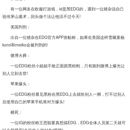
有一位网友在欧服打游戏，id是黑EDG的，遇到一位猪杂说自己
祖传茅山遁术，回头做个法让他活不过今天!
美国判刑：
出自一位猪杂在EDG官方APP发帖称，如果在美国这样雪藏童杨
korol和meiko会被判刑的!
微博火葬：
一位EDG粉丝小姐姐不敢正面跟黑粉刚，只有跑到微博上爆光让
别人立刻去世!
苹果爆头：
一位EDG粉丝看见黑粉在黑EDG上去就给别人一脚，打不过别人
后使用自己的苹果手机将对方爆头!
横死：
一位IG的粉丝称王思聪要真想搞EDG，EDG全体人员第二天就可