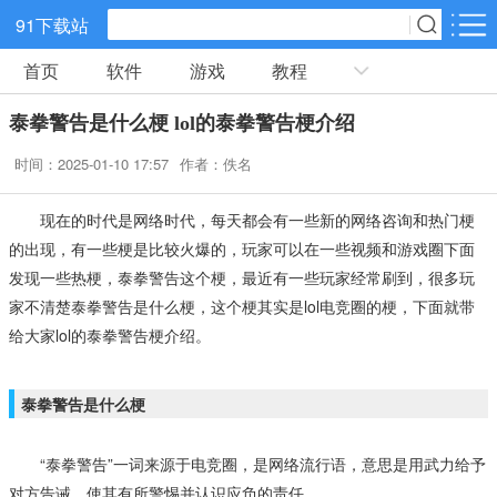
91下载站
首页
软件
游戏
教程
网游分类
软件分类
泰拳警告是什么梗 lol的泰拳警告梗介绍
休闲益智
策略塔防
动作冒险
时间：2025-01-10 17:57
作者：佚名
角色扮演
赛车竞速
经营养成
现在的时代是网络时代，每天都会有一些新的网络咨询和热门梗
的出现，有一些梗是比较火爆的，玩家可以在一些视频和游戏圈下面
冒险解谜
体育竞技
音乐节奏
发现一些热梗，泰拳警告这个梗，最近有一些玩家经常刷到，很多玩
家不清楚泰拳警告是什么梗，这个梗其实是lol电竞圈的梗，下面就带
给大家lol的泰拳警告梗介绍。
儿童教育
手游辅助
棋牌游戏
泰拳警告是什么梗
射击吃鸡
传奇游戏
卡牌战略
“泰拳警告”一词来源于电竞圈，是网络流行语，意思是用武力给予
对方告诫，使其有所警惕并认识应负的责任。