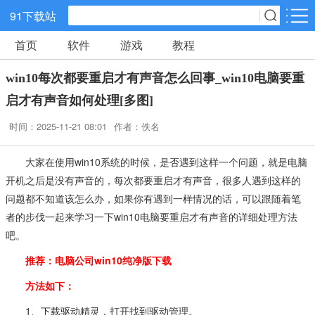
91下载站
首页
软件
游戏
教程
网游分类
软件分类
win10每次都要重启才有声音怎么回事_win10电脑要重
休闲益智
策略塔防
动作冒险
启才有声音如何处理[多图]
时间：2025-11-21 08:01
作者：佚名
角色扮演
赛车竞速
经营养成
大家在使用win10系统的时候，是否遇到这样一个问题，就是电脑
冒险解谜
体育竞技
音乐节奏
开机之后是没有声音的，每次都要重启才有声音，很多人遇到这样的
问题都不知道该怎么办，如果你有遇到一样情况的话，可以跟随着笔
者的步伐一起来学习一下win10电脑要重启才有声音的详细处理方法
儿童教育
手游辅助
棋牌游戏
吧。
射击吃鸡
传奇游戏
卡牌战略
推荐：电脑公司win10纯净版下载
方法如下：
1、下载驱动精灵，打开找到驱动管理。