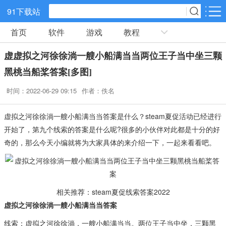
91下载站
首页
软件
游戏
教程
网游分类
软件分类
虚虚拟之河徐徐淌一艘小船满当当两位王子当中坐三颗
休闲益智
策略塔防
动作冒险
黑桃当船桨答案[多图]
时间：2022-06-29 09:15
作者：佚名
角色扮演
赛车竞速
经营养成
虚拟之河徐徐淌一艘小船满当当答案是什么？steam夏促活动已经进行
冒险解谜
体育竞技
音乐节奏
开始了，第九个线索的答案是什么呢?很多的小伙伴对此都是十分的好
奇的，那么今天小编就将为大家具体的来介绍一下，一起来看看吧。
儿童教育
手游辅助
棋牌游戏
射击吃鸡
传奇游戏
卡牌战略
相关推荐：steam夏促线索答案2022
虚拟之河徐徐淌一艘小船满当当答案
线索：虚拟之河徐徐淌，一艘小船满当当。两位王子当中坐，三颗黑