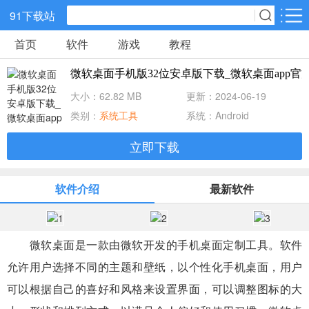
91下载站
首页
软件
游戏
教程
网游分类
软件分类
微软桌面手机版32位安卓版下载_微软桌面app官方版最新下
休闲益智
策略塔防
动作冒险
大小：62.82 MB
更新：2024-06-19
类别：
系统工具
系统：Android
角色扮演
赛车竞速
经营养成
立即下载
冒险解谜
体育竞技
音乐节奏
软件介绍
最新软件
儿童教育
手游辅助
棋牌游戏
微软桌面是一款由微软开发的手机桌面定制工具。软件
射击吃鸡
传奇游戏
卡牌战略
允许用户选择不同的主题和壁纸，以个性化手机桌面，用户
可以根据自己的喜好和风格来设置界面，可以调整图标的大