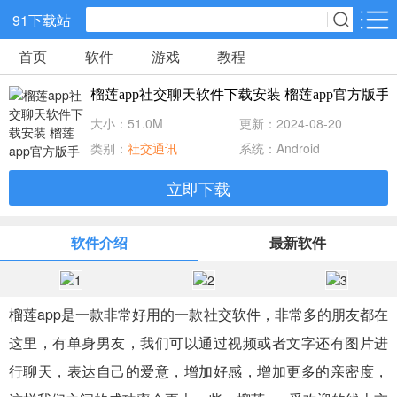
91下载站
首页
软件
游戏
教程
网游分类
软件分类
榴莲app社交聊天软件下载安装 榴莲app官方版手机版
休闲益智
策略塔防
动作冒险
大小：51.0M
更新：2024-08-20
类别：
社交通讯
系统：Android
角色扮演
赛车竞速
经营养成
立即下载
冒险解谜
体育竞技
音乐节奏
软件介绍
最新软件
儿童教育
手游辅助
棋牌游戏
榴莲app是一款非常好用的一款社交软件，非常多的朋友都在
射击吃鸡
传奇游戏
卡牌战略
这里，有单身男友，我们可以通过视频或者文字还有图片进
行聊天，表达自己的爱意，增加好感，增加更多的亲密度，