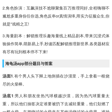
2.角色扮演：互飙演技不尬聊聚集百万推理同好,全程嗨聊不
尴尬多重身份任你选,角色反串or真情演绎,用实力征服众生,你
就是"戏精之王!
3.海量剧本：解锁推理乐趣海量线上精品剧本,带来沉浸式体
验操作简单,萌新易上手,秒速匹配解锁推理新世界,各类题材应
有尽有玩到根本停不下来!
海龟汤app部分题目与答案
汤面1
.有个男人头下脚上地倒插在沙漠里，手上拿着一根烧
尽的火柴棒。
汤底1
:男人和朋友坐热汽球横越沙漠，因为热汽球重量太
重，所以他们抽签决定谁要被扔下去减轻重量，他们划燃了
一根火柴，在把烧过的火柴夹在其他没烧过的火柴里，谁抽