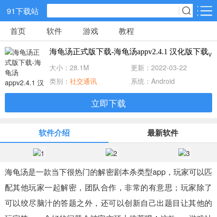
91下载站
首页
软件
游戏
教程
网游分类
软件分类
海龟汤正式版下载-海龟汤appv2.4.1 汉化版下载
v2.4.1 汉化版
休闲益智
策略塔防
动作冒险
大小：28.1M
更新：2022-03-22
类别：
社交通讯
系统：Android
角色扮演
赛车竞速
经营养成
立即下载
冒险解谜
体育竞技
音乐节奏
软件介绍
最新软件
儿童教育
手游辅助
棋牌游戏
海龟汤是一款当下很热门的解密剧本杀类型app，玩家可以匹
射击吃鸡
传奇游戏
卡牌战略
配其他玩家一起解密，团队合作，非常的有意思；玩家除了
可以绞尽脑汁的答题之外，还可以创新自己出题目让其他的