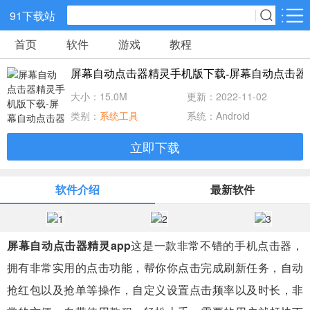
91下载站
首页
软件
游戏
教程
网游分类
软件分类
屏幕自动点击器精灵手机版下载-屏幕自动点击器精灵
休闲益智
策略塔防
动作冒险
大小：15.0M
更新：2022-11-02
类别：
系统工具
系统：Android
角色扮演
赛车竞速
经营养成
立即下载
冒险解谜
体育竞技
音乐节奏
软件介绍
最新软件
儿童教育
手游辅助
棋牌游戏
屏幕自动点击器精灵app
这是一款非常不错的手机点击器，
射击吃鸡
传奇游戏
卡牌战略
拥有非常实用的点击功能，帮你你点击完成刷新任务，自动
抢红包以及抢单等操作，自定义设置点击频率以及时长，非