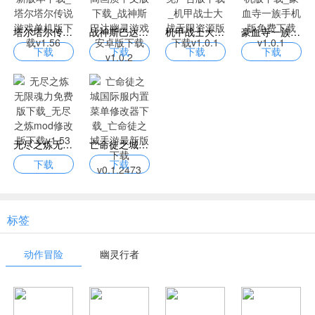
塔尔塔尔传说内购版最新版本下载_塔尔塔尔传说游戏单机版下载v1.56
战神斯巴达幽灵手机版高画质中文版下载_战神斯巴达幽灵游戏安卓版下载v1.0.2
机甲战士大战内置菜单免广告版下载_机甲战士大战无限资源版下载v1.0.1
豪血寺一族无限金币单机版下载_豪血寺一族手机版免费下载v1.0.1
下载
下载
下载
下载
无尽之炼无限魂力免费版下载_无尽之炼mod修改版下载v1.53
亡命徒之城国际服内置菜单修改器下载_亡命徒之城手游最新版下载v0.1.2473
下载
下载
标签
动作冒险
幽灵行者