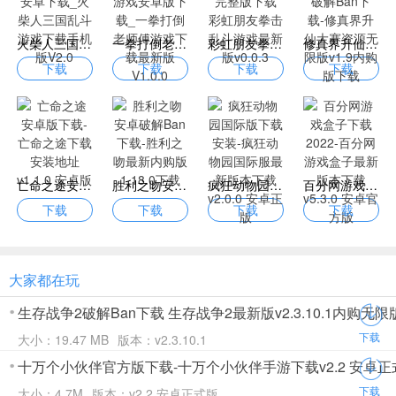
火柴人三国乱斗最新版安卓下载_火柴人三国乱斗游戏下载手机版V2.0
一拳打倒老师傅手机版游戏安卓版下载_一拳打倒老师傅游戏下载最新版V1.0.0
彩虹朋友拳击乱斗游戏完整版下载 彩虹朋友拳击乱斗游戏最新版v0.0.3
修真界升仙大赛去广告破解Ban下载-修真界升仙大赛资源无限版v1.9内购版下载
下载
下载
下载
下载
亡命之途安卓版下载-亡命之途下载安装地址v1.1.0 安卓版
胜利之吻安卓破解Ban下载-胜利之吻最新内购版1.18.0下载
疯狂动物园国际版下载安装-疯狂动物园国际服最新版本下载v2.0.0 安卓正版
百分网游戏盒子下载2022-百分网游戏盒子最新版本下载v5.3.0 安卓官方版
下载
下载
下载
下载
大家都在玩
生存战争2破解Ban下载 生存战争2最新版v2.3.10.1内购无限
下载
大小：19.47 MB
版本：v2.3.10.1
十万个小伙伴官方版下载-十万个小伙伴手游下载v2.2 安卓正
下载
大小：4.7M
版本：v2.2 安卓正式版