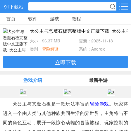
91下载站
首页
软件
游戏
教程
网游分类
软件分类
犬公主与恶魔石板完整版中文正版下载_犬公主与恶
休闲益智
策略塔防
动作冒险
大小：96.37 MB
更新：2025-11-18
类别：
冒险解谜
系统：Android
角色扮演
赛车竞速
经营养成
立即下载
冒险解谜
体育竞技
音乐节奏
游戏介绍
最新手游
儿童教育
手游辅助
棋牌游戏
犬公主与恶魔石板是一款玩法丰富的
冒险游戏
。玩家将
射击吃鸡
传奇游戏
卡牌战略
进入一个由人类与其他种族共同生活的异世界，主角将与不
同的角色互动，展开一段惊心动魄的冒险旅程。玩家控制的