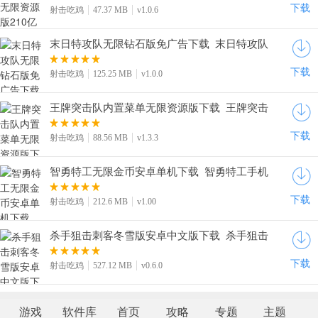
下载
射击吃鸡
47.37 MB
v1.0.6
末日特攻队无限钻石版免广告下载_末日特攻队
内购安卓版下载v1.0.0
下载
射击吃鸡
125.25 MB
v1.0.0
王牌突击队内置菜单无限资源版下载_王牌突击
队不用登录手机版下载v1.3.3
下载
射击吃鸡
88.56 MB
v1.3.3
智勇特工无限金币安卓单机下载_智勇特工手机
版下载v1.00
下载
射击吃鸡
212.6 MB
v1.00
杀手狙击刺客冬雪版安卓中文版下载_杀手狙击
刺客游戏手机版下载v0.6.0
下载
射击吃鸡
527.12 MB
v0.6.0
游戏
软件库
首页
攻略
专题
主题