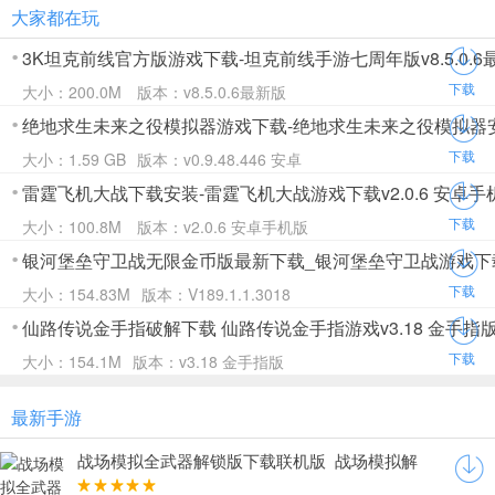
大家都在玩
3K坦克前线官方版游戏下载-坦克前线手游七周年版v8.5.0.
下载
大小：200.0M
版本：v8.5.0.6最新版
绝地求生未来之役模拟器游戏下载-绝地求生未来之役模拟器安卓版v0
下载
大小：1.59 GB
版本：v0.9.48.446 安卓
雷霆飞机大战下载安装-雷霆飞机大战游戏下载v2.0.6 安卓手
下载
大小：100.8M
版本：v2.0.6 安卓手机版
银河堡垒守卫战无限金币版最新下载_银河堡垒守卫战游戏下载单机版
下载
大小：154.83M
版本：V189.1.1.3018
仙路传说金手指破解下载 仙路传说金手指游戏v3.18 金手指版
下载
大小：154.1M
版本：v3.18 金手指版
最新手游
战场模拟全武器解锁版下载联机版_战场模拟解
锁所有武器下载v1.45.6