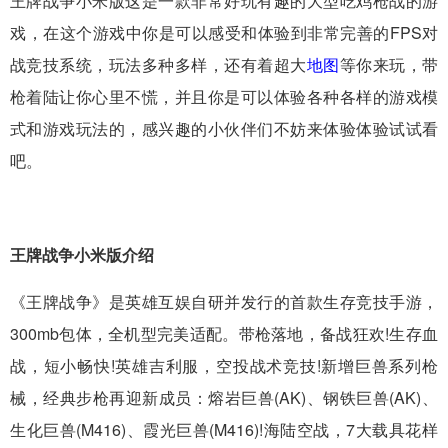
王牌战争小米版这是一款非常好玩有趣的大型吃鸡枪战的游
戏，在这个游戏中你是可以感受和体验到非常完善的FPS对
战竞技系统，玩法多种多样，还有着超大
地图
等你来玩，带
枪着陆让你心里不慌，并且你是可以体验各种各样的游戏模
式和游戏玩法的，感兴趣的小伙伴们不妨来体验体验试试看
吧。
王牌战争小米版介绍
《王牌战争》是英雄互娱自研并发行的首款生存竞技手游，
300mb包体，全机型完美适配。带枪落地，备战狂欢!生存血
战，短小畅快!英雄吉利服，空投战术竞技!新增巨兽系列枪
械，经典步枪再迎新成员：熔岩巨兽(AK)、钢铁巨兽(AK)、
生化巨兽(M416)、霞光巨兽(M416)!海陆空战，7大载具花样