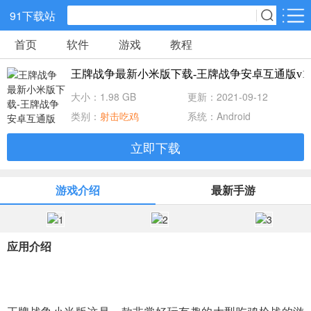
91下载站
首页
软件
游戏
教程
网游分类
软件分类
王牌战争最新小米版下载-王牌战争安卓互通版v1.
休闲益智
策略塔防
动作冒险
大小：1.98 GB
更新：2021-09-12
类别：
射击吃鸡
系统：Android
角色扮演
赛车竞速
经营养成
立即下载
冒险解谜
体育竞技
音乐节奏
游戏介绍
最新手游
儿童教育
手游辅助
棋牌游戏
应用介绍
射击吃鸡
传奇游戏
卡牌战略