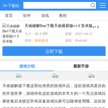
91下载站
首页
软件
游戏
教程
网游分类
软件分类
天谕破解Ban下载天谕最新版v1.0 安卓版
v1.0
休闲益智
策略塔防
动作冒险
大小：98.2 MB
更新：2021-04-01
类别：
角色扮演
系统：Android
角色扮演
赛车竞速
经营养成
立即下载
冒险解谜
体育竞技
音乐节奏
游戏介绍
最新手游
儿童教育
手游辅助
棋牌游戏
天谕破解版下载这部仙侠类的游戏作品，这款游戏高度自由
射击吃鸡
传奇游戏
卡牌战略
的开放世界，游戏特色这款游戏的非常大的一个亮点游戏玩
家收集后未锁定所有设备游戏玩家可以随便使用哦。这款游