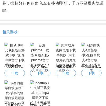
幕，操控好的你的角色左右移动即可，千万不要脱离轨道
哦！
相关游戏
悦动冲刺安卓版最新游戏下载_悦动冲刺官方下载手机版V1.0.5
音游phigros下载安卓最新版-phigros官方版下载v2.1.1 安卓正式版
周末放克夜内鬼版下载手机版_周末放克夜内鬼最新版模组下载正版V2.0
别踩白块儿4最新版下载-别踩白块儿4官方版下载v9.47 安卓版
下载
下载
下载
下载
节奏的钢琴白块游戏下载-节奏的钢琴白块最新版下载v1.2.3 官方安卓版
beatmp3中文版下载安卓-beatmp3最新版下载v2.5.6 安卓版