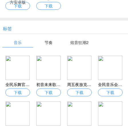
下载
下载
标签
音乐
节奏
炫音狂潮2
全民乐舞官方版本下载-全民乐舞最新版下载v1.4.0 安卓版
初音未来歌姬计划游戏下载 初音未来歌姬计划解锁歌曲v4.6.4
周五夜放克冰与火模组下载高清版_周五夜放克冰与火模式正版下载V1.0
全民音乐会免费下载-全民音乐会app下载v1.1.2 安卓版
下载
下载
下载
下载