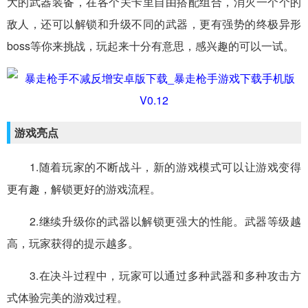
大的武器装备，在各个关卡里自由搭配组合，消灭一个个的
敌人，还可以解锁和升级不同的武器，更有强势的终极异形
boss等你来挑战，玩起来十分有意思，感兴趣的可以一试。
游戏亮点
1.随着玩家的不断战斗，新的游戏模式可以让游戏变得
更有趣，解锁更好的游戏流程。
2.继续升级你的武器以解锁更强大的性能。武器等级越
高，玩家获得的提示越多。
3.在决斗过程中，玩家可以通过多种武器和多种攻击方
式体验完美的游戏过程。