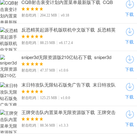
CQB射击衰变计划内置菜单最新版下载_CQB
射击衰变计划mod菜单下载v0.18
下载
射击吃鸡
204.22 MB
v0.18
反恐精英起源手机版联机中文版下载_反恐精英
起源游戏安卓版下载v6.17.2.4
下载
射击吃鸡
88.23 MB
v6.17.2.4
sniper3d无限资源版210亿钻石下载_sniper3d
中文无限金币版下载v1.0.6
下载
射击吃鸡
47.37 MB
v1.0.6
末日特攻队无限钻石版免广告下载_末日特攻队
内购安卓版下载v1.0.0
下载
射击吃鸡
125.25 MB
v1.0.0
王牌突击队内置菜单无限资源版下载_王牌突击
队不用登录手机版下载v1.3.3
下载
射击吃鸡
88.56 MB
v1.3.3