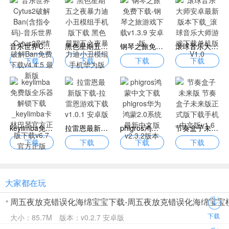
音乐世界Cytus2破解Ban(含指令码)-音乐世界Cytus2剧情破解Ban免费下载v4.4.5 最新版
黑色星期五之夜暴力迪小丑模组手机版下载 黑色星期五之夜暴力迪小丑模组手机华为版
钢琴之旅免费下载-钢琴之旅游戏下载v1.3.9 安卓版
滚球音乐大师安卓最新版本下载_滚球音乐大师游戏下载单机版V1.0
下载
下载
下载
下载
keylimba免费版全乐器解锁下载_keylimba卡林巴琴官方正版下载v6.7 官方正版
拉雷恩最新版下载-拉雷恩游戏下载v1.0.1 安卓版
phigros鸿蒙中文下载 phigros华为鸿蒙2.0系统最新中文版v2.3.2版本
节奏盒子未来版 节奏盒子未来版正式版下载手机中文版v1.6
下载
下载
下载
下载
大家都在玩
周五夜放克错误化海绵宝宝下载-周五夜放克错误化海绵宝宝模组下
下载
大小：85.7M
版本：v0.2.7 安卓版