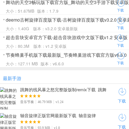
舞动的天空3畅玩版下载官方版_舞动的天空3手游下载安卓版1.
下载
大小：51.67MB
版本：1.7.9
deemo古树旋律百度版下载-古树旋律百度版下载v3.2.0 安
下载
大小：1.40G
版本：v3.2.0 安卓最新版
超击音块安卓官方下载-超击音块游戏中文版下载v1.2 安卓版
下载
大小：80.3M
版本：v1.2 安卓版
节奏蜂巢手机版下载最新版_节奏蜂巢游戏下载官方版v6.6.0
下载
大小：127.11 MB
版本：v6.6.0
最新手游
跳舞的线风暴之怒完整版饭制remix下载_跳舞
的线风暴之怒游戏下载安卓版v1.24
下载
音乐节奏
46.79 MB
v1.24
轴音旋律正版官网最新版下载_轴音旋律
AnXiens下载中文版v1.0
下载
音乐节奏
93.9 MB
v1.0