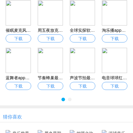
催眠麦克风游戏汉化版最新版-催眠麦克风游戏下载中文版v1.0 安卓 最新版
周五夜放克三重审判游戏下载-周五夜放克三重审判最新版下载v0.2.7 安卓手机版
全球实探软件下载-全球实探app下载v1.4.1 安卓版
淘乐播app下载-淘乐播直播平台下载v22.09.07 安卓官方版
下载
下载
下载
下载
蓝舞者app拉丁音乐下载-蓝舞者音乐免费版下载v3.6.13 安卓版
节奏蜂巢最新版官方正版下载_节奏蜂巢手游下载安卓版v2.3.4 安卓版
声波节拍最新版下载手机版_声波节拍游戏下载安卓版v1.0.1 安卓版
电音球球红包版正版下载_电音球球游戏下载最新版v1.0.1 安卓版
下载
下载
下载
下载
猜你喜欢