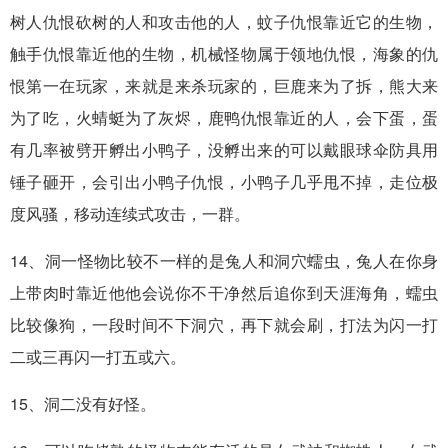
树人仇恨砍树的人和攻击他的人，蚊子仇恨靠近它的生物，
触手仇恨靠近他的生物，机械怪物属于领地仇恨，海象的仇
恨第一在玩家，来就是来杀玩家的，巨鹿来为了拆，熊大来
为了吃，火蜻蜓为了灰烬，鹿鸭仇恨靠近的人，会下蛋，蛋
有几率被劈开孵出小鸭子，没孵出来的可以戴眼球伞防具用
锤子砸开，会引出小鸭子仇恨，小鸭子几乎甩不掉，走位极
度风骚，移动连续式攻击，一群。
14、洞一怪物比较不一样的是兔人和洞穴蠕虫，兔人在你身
上带肉时靠近他他会说你不干净然后追你到天涯海角，蠕虫
比较像狗，一段时间不下洞穴，再下就会刷，打法为闪一打
二或三再闪一打五或六。
15、洞二没有好怪。