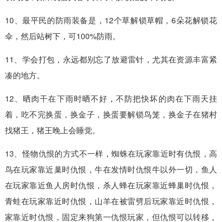
10、最平民的防雨装备是，12个草解锁草帽，6朵花解锁花
伞，然后站树下，可100%防雨。
11、学会打包，永远都别忘了放避雷针，尤其在资源丰富紧
凑的地方。
12、晒肉干在下雨时晒不好，不防把快坏的肉在下雨天挂
着，吃不完换蛋，换金子，换蛋要解锁鸟笼，换金子在猪村
找猪王，猪王晚上会睡觉。
13、怪物仇恨的方式不一样，蜘蛛在玩家靠近时有仇恨，高
鸟在玩家靠近巢时仇恨，牛在发情时仇恨牛以外一切，鱼人
在玩家靠近鱼人房时仇恨，杀人蜂在玩家靠近蜂巢时仇恨，
青蛙在玩家靠近时仇恨，山羊在被雷劈后玩家靠近时仇恨，
家靠近时仇恨，固定来狗第一仇恨玩家，但仇恨可以转移，