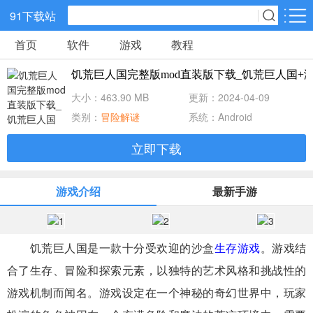
91下载站
首页
软件
游戏
教程
网游分类
软件分类
饥荒巨人国完整版mod直装版下载_饥荒巨人国+海滩
休闲益智
策略塔防
动作冒险
大小：463.90 MB
更新：2024-04-09
类别：
冒险解谜
系统：Android
角色扮演
赛车竞速
经营养成
立即下载
冒险解谜
体育竞技
音乐节奏
游戏介绍
最新手游
儿童教育
手游辅助
棋牌游戏
饥荒巨人国是一款十分受欢迎的沙盒
生存游戏
。游戏结
射击吃鸡
传奇游戏
卡牌战略
合了生存、冒险和探索元素，以独特的艺术风格和挑战性的
游戏机制而闻名。游戏设定在一个神秘的奇幻世界中，玩家