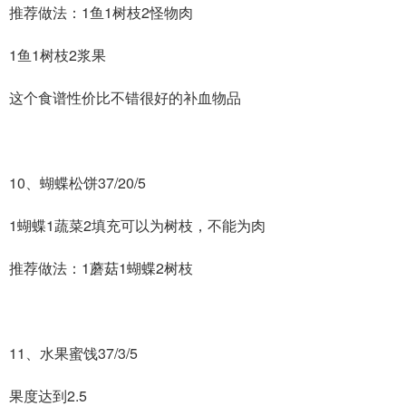
推荐做法：1鱼1树枝2怪物肉
1鱼1树枝2浆果
这个食谱性价比不错很好的补血物品
10、蝴蝶松饼37/20/5
1蝴蝶1蔬菜2填充可以为树枝，不能为肉
推荐做法：1蘑菇1蝴蝶2树枝
11、水果蜜饯37/3/5
果度达到2.5