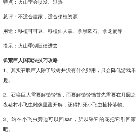
特点：火山季会喷发、过热
总评：不适合建家，适合移植资源
用途：移植可可豆、移植仙人掌、拿黑曜石、拿龙蛋等
提示：火山季别随便进去
饥荒巨人国玩法技巧攻略
1、其实召唤巨人除了毁树并没有什么卵用，只会降低游戏乐
趣。
2、召唤巨人需要解锁铃铛，而要解锁铃铛首先需要在月圆之
夜猪村小飞虫雕像里凿开解，还得打死小飞虫捡掉落物。
3、站在小飞虫旁边可以回san，所以采它的花把它引回家
吧。