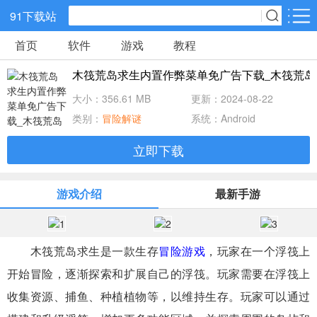
91下载站
首页
软件
游戏
教程
网游分类
软件分类
木筏荒岛求生内置作弊菜单免广告下载_木筏荒岛求
休闲益智
策略塔防
动作冒险
大小：356.61 MB
更新：2024-08-22
类别：
冒险解谜
系统：Android
角色扮演
赛车竞速
经营养成
立即下载
冒险解谜
体育竞技
音乐节奏
游戏介绍
最新手游
儿童教育
手游辅助
棋牌游戏
木筏荒岛求生是一款生存
冒险游戏
，玩家在一个浮筏上
射击吃鸡
传奇游戏
卡牌战略
开始冒险，逐渐探索和扩展自己的浮筏。玩家需要在浮筏上
收集资源、捕鱼、种植植物等，以维持生存。玩家可以通过