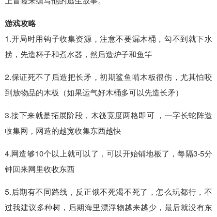
上冒险来编写他的逃生故事。
游戏攻略
1.开局时用钩子收集资源，注意不要漏木桶，勾不到就下水
捞，先造杯子和煮水器，然后造炉子和鱼竿
2.保证死不了后造把长矛，初期鲨鱼啃木板很伤，尤其怕咬
到放物品的木板（如果运气好木桶多可以先造长矛）
3.接下来就是拓展阶段，木筏宽度两格即可 ，一字长蛇阵造
收集网，网造的越宽收集东西越快
4.网造够10个以上就可以了，可以开始铺地板了，每隔3-5分
钟回来网里收收东西
5.后期有不同路线，反正饿不死渴不死了，怎么玩都行，不
过我建议多种树，后期海里漂浮物越来越少，最后就没有东